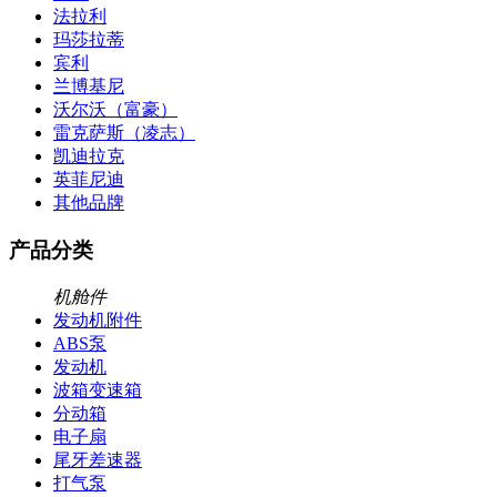
法拉利
玛莎拉蒂
宾利
兰博基尼
沃尔沃（富豪）
雷克萨斯（凌志）
凯迪拉克
英菲尼迪
其他品牌
产品分类
机舱件
发动机附件
ABS泵
发动机
波箱变速箱
分动箱
电子扇
尾牙差速器
打气泵