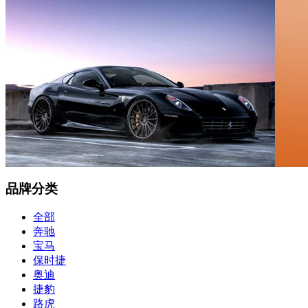
品牌分类
全部
奔驰
宝马
保时捷
奥迪
捷豹
路虎