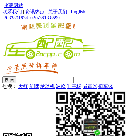
收藏网站
联系我们
|
资讯热点
|
关于我们
|
English
|
2033891834
020-3613 8599
热搜：
大灯
前嘴
发动机
波箱
叶子板
减震器
倒车镜