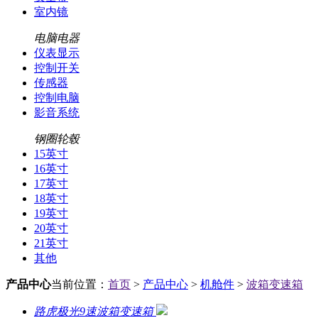
室内镜
电脑电器
仪表显示
控制开关
传感器
控制电脑
影音系统
钢圈轮毂
15英寸
16英寸
17英寸
18英寸
19英寸
20英寸
21英寸
其他
产品中心
当前位置：
首页
>
产品中心
>
机舱件
>
波箱变速箱
路虎极光9速波箱变速箱