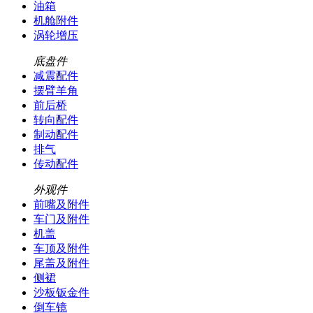
油箱
机舱附件
涡轮增压
底盘件
减震配件
摆臂羊角
前后桥
转向配件
制动配件
排气
传动配件
外观件
前嘴及附件
车门及附件
机盖
车顶及附件
尾盖及附件
侧裙
沙板钣金件
倒车镜