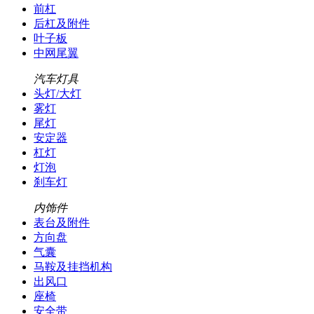
前杠
后杠及附件
叶子板
中网尾翼
汽车灯具
头灯/大灯
雾灯
尾灯
安定器
杠灯
灯泡
刹车灯
内饰件
表台及附件
方向盘
气囊
马鞍及挂挡机构
出风口
座椅
安全带