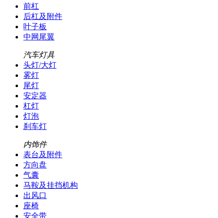
前杠
后杠及附件
叶子板
中网尾翼
汽车灯具
头灯/大灯
雾灯
尾灯
安定器
杠灯
灯泡
刹车灯
内饰件
表台及附件
方向盘
气囊
马鞍及挂挡机构
出风口
座椅
安全带