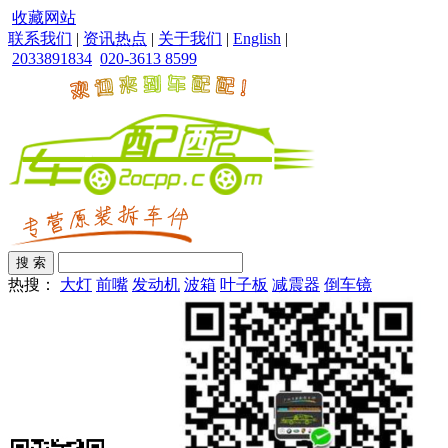
收藏网站
联系我们
|
资讯热点
|
关于我们
|
English
|
2033891834
020-3613 8599
热搜：
大灯
前嘴
发动机
波箱
叶子板
减震器
倒车镜