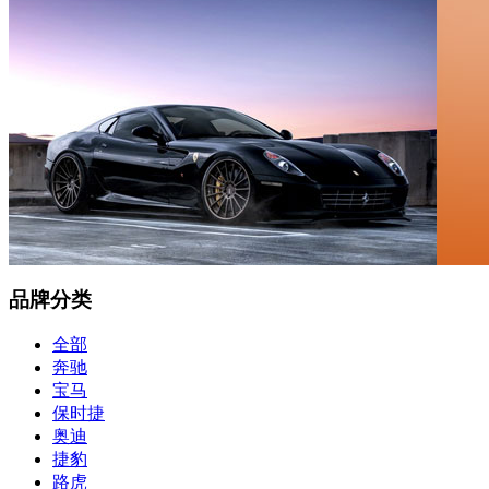
品牌分类
全部
奔驰
宝马
保时捷
奥迪
捷豹
路虎