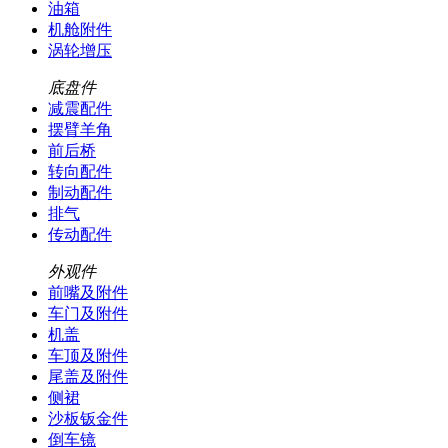
油箱
机舱附件
涡轮增压
底盘件
减震配件
摆臂羊角
前后桥
转向配件
制动配件
排气
传动配件
外观件
前嘴及附件
车门及附件
机盖
车顶及附件
尾盖及附件
侧裙
沙板钣金件
倒车镜