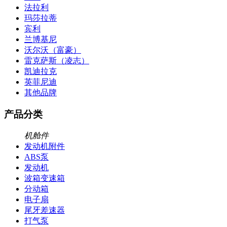
法拉利
玛莎拉蒂
宾利
兰博基尼
沃尔沃（富豪）
雷克萨斯（凌志）
凯迪拉克
英菲尼迪
其他品牌
产品分类
机舱件
发动机附件
ABS泵
发动机
波箱变速箱
分动箱
电子扇
尾牙差速器
打气泵