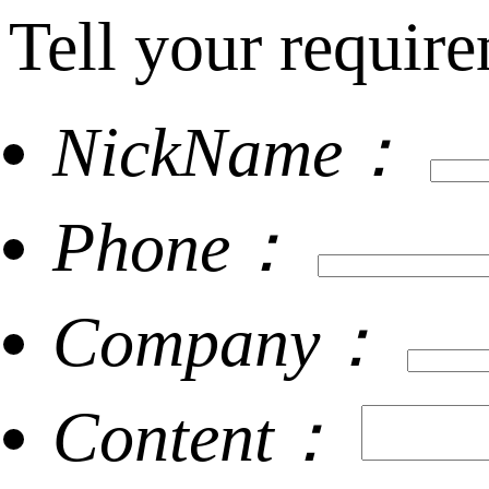
Tell your require
NickName：
Phone：
Company：
Content：