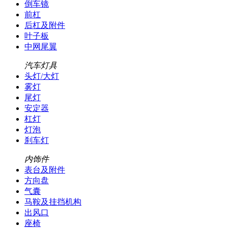
倒车镜
前杠
后杠及附件
叶子板
中网尾翼
汽车灯具
头灯/大灯
雾灯
尾灯
安定器
杠灯
灯泡
刹车灯
内饰件
表台及附件
方向盘
气囊
马鞍及挂挡机构
出风口
座椅