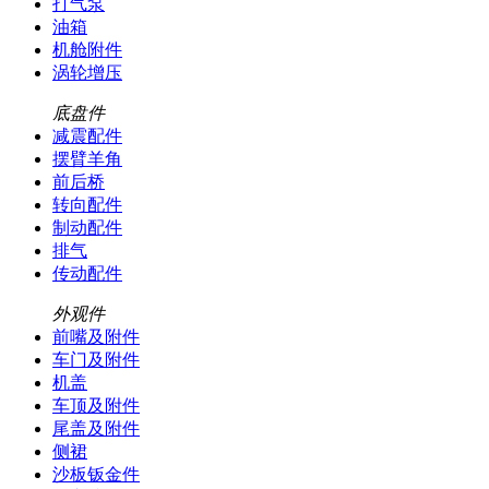
打气泵
油箱
机舱附件
涡轮增压
底盘件
减震配件
摆臂羊角
前后桥
转向配件
制动配件
排气
传动配件
外观件
前嘴及附件
车门及附件
机盖
车顶及附件
尾盖及附件
侧裙
沙板钣金件