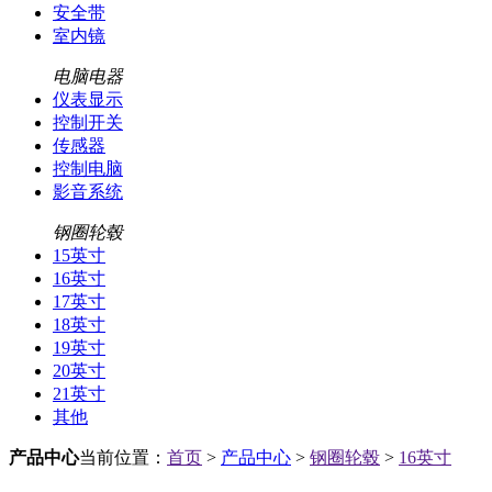
安全带
室内镜
电脑电器
仪表显示
控制开关
传感器
控制电脑
影音系统
钢圈轮毂
15英寸
16英寸
17英寸
18英寸
19英寸
20英寸
21英寸
其他
产品中心
当前位置：
首页
>
产品中心
>
钢圈轮毂
>
16英寸