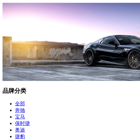
品牌分类
全部
奔驰
宝马
保时捷
奥迪
捷豹