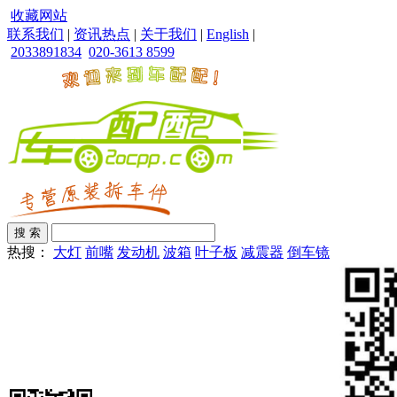
收藏网站
联系我们
|
资讯热点
|
关于我们
|
English
|
2033891834
020-3613 8599
热搜：
大灯
前嘴
发动机
波箱
叶子板
减震器
倒车镜