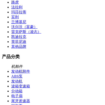
路虎
法拉利
玛莎拉蒂
宾利
兰博基尼
沃尔沃（富豪）
雷克萨斯（凌志）
凯迪拉克
英菲尼迪
其他品牌
产品分类
机舱件
发动机附件
ABS泵
发动机
波箱变速箱
分动箱
电子扇
尾牙差速器