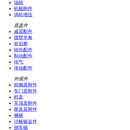
油箱
机舱附件
涡轮增压
底盘件
减震配件
摆臂羊角
前后桥
转向配件
制动配件
排气
传动配件
外观件
前嘴及附件
车门及附件
机盖
车顶及附件
尾盖及附件
侧裙
沙板钣金件
倒车镜