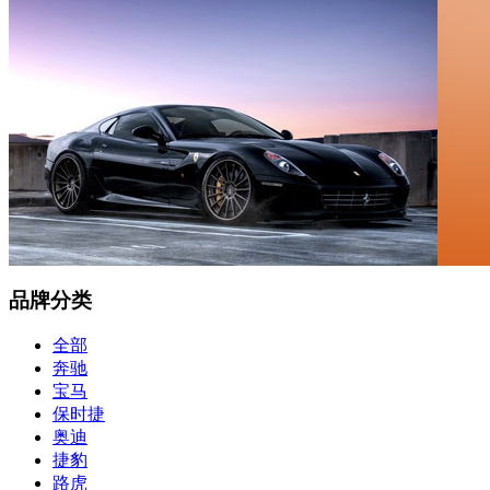
品牌分类
全部
奔驰
宝马
保时捷
奥迪
捷豹
路虎