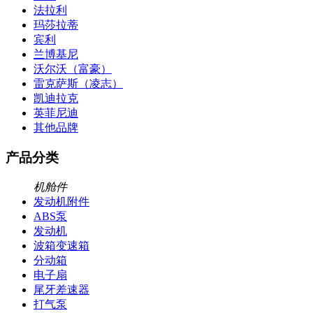
法拉利
玛莎拉蒂
宾利
兰博基尼
沃尔沃（富豪）
雷克萨斯（凌志）
凯迪拉克
英菲尼迪
其他品牌
产品分类
机舱件
发动机附件
ABS泵
发动机
波箱变速箱
分动箱
电子扇
尾牙差速器
打气泵