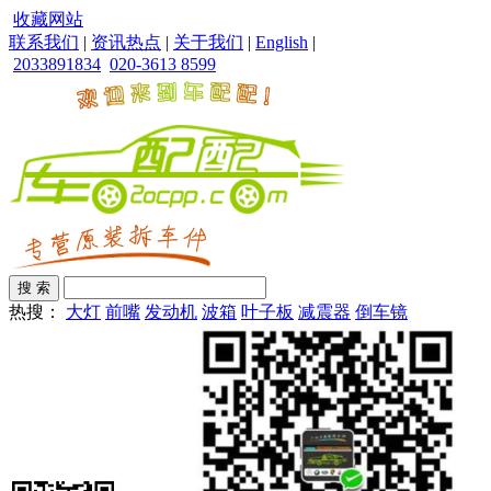
收藏网站
联系我们
|
资讯热点
|
关于我们
|
English
|
2033891834
020-3613 8599
热搜：
大灯
前嘴
发动机
波箱
叶子板
减震器
倒车镜