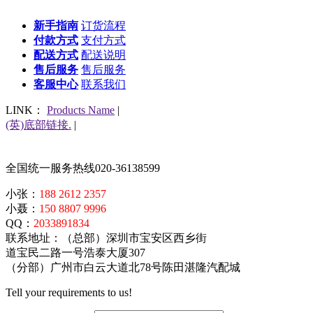
新手指南
订货流程
付款方式
支付方式
配送方式
配送说明
售后服务
售后服务
客服中心
联系我们
LINK：
Products Name
|
(英)底部链接.
|
全国统一服务热线
020-36138599
小张：
188 2612 2357
小聂：
150 8807 9996
QQ：
2033891834
联系地址：（总部）深圳市宝安区西乡街
道宝民二路一号浩泰大厦307
（分部）广州市白云大道北78号陈田湛隆汽配城
Tell your requirements to us!