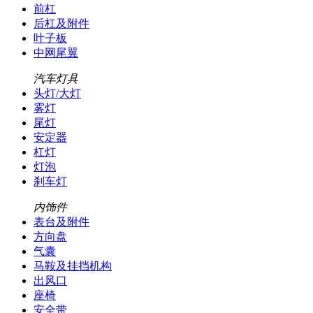
前杠
后杠及附件
叶子板
中网尾翼
汽车灯具
头灯/大灯
雾灯
尾灯
安定器
杠灯
灯泡
刹车灯
内饰件
表台及附件
方向盘
气囊
马鞍及挂挡机构
出风口
座椅
安全带