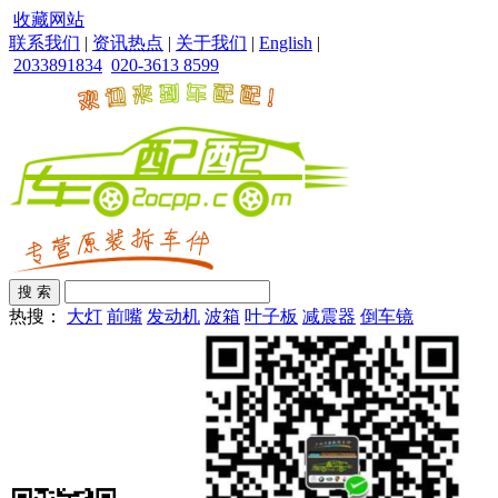
收藏网站
联系我们
|
资讯热点
|
关于我们
|
English
|
2033891834
020-3613 8599
热搜：
大灯
前嘴
发动机
波箱
叶子板
减震器
倒车镜