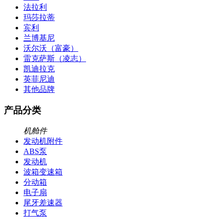
法拉利
玛莎拉蒂
宾利
兰博基尼
沃尔沃（富豪）
雷克萨斯（凌志）
凯迪拉克
英菲尼迪
其他品牌
产品分类
机舱件
发动机附件
ABS泵
发动机
波箱变速箱
分动箱
电子扇
尾牙差速器
打气泵