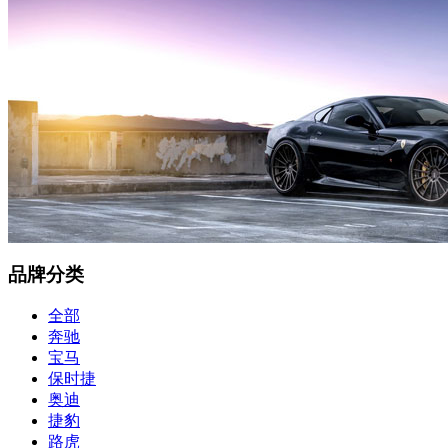
品牌分类
全部
奔驰
宝马
保时捷
奥迪
捷豹
路虎