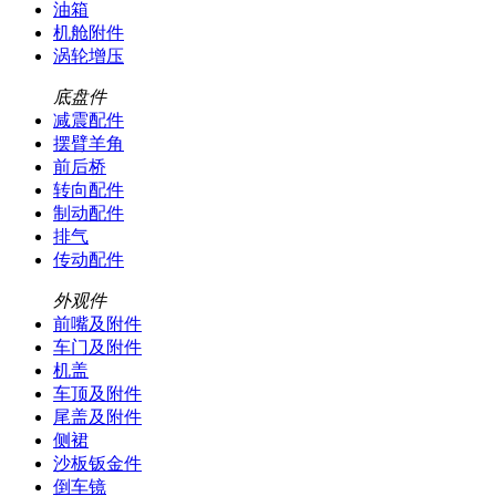
油箱
机舱附件
涡轮增压
底盘件
减震配件
摆臂羊角
前后桥
转向配件
制动配件
排气
传动配件
外观件
前嘴及附件
车门及附件
机盖
车顶及附件
尾盖及附件
侧裙
沙板钣金件
倒车镜