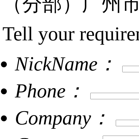
（分部）广州市
Tell your require
NickName：
Phone：
Company：