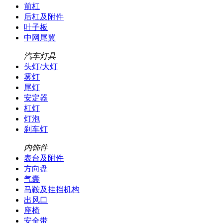
前杠
后杠及附件
叶子板
中网尾翼
汽车灯具
头灯/大灯
雾灯
尾灯
安定器
杠灯
灯泡
刹车灯
内饰件
表台及附件
方向盘
气囊
马鞍及挂挡机构
出风口
座椅
安全带