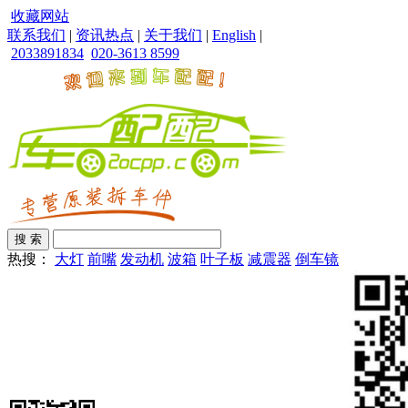
收藏网站
联系我们
|
资讯热点
|
关于我们
|
English
|
2033891834
020-3613 8599
热搜：
大灯
前嘴
发动机
波箱
叶子板
减震器
倒车镜