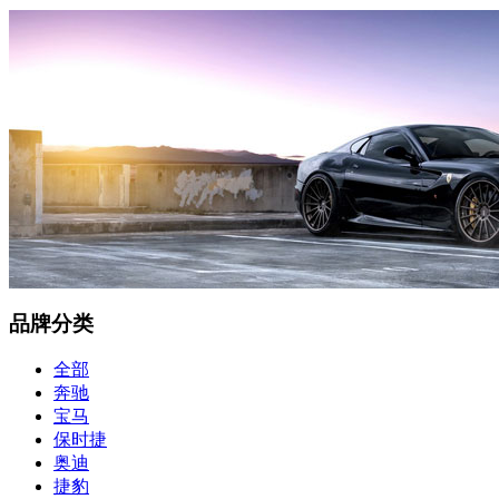
品牌分类
全部
奔驰
宝马
保时捷
奥迪
捷豹