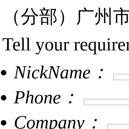
（分部）广州市
Tell your require
NickName：
Phone：
Company：