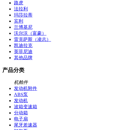
路虎
法拉利
玛莎拉蒂
宾利
兰博基尼
沃尔沃（富豪）
雷克萨斯（凌志）
凯迪拉克
英菲尼迪
其他品牌
产品分类
机舱件
发动机附件
ABS泵
发动机
波箱变速箱
分动箱
电子扇
尾牙差速器