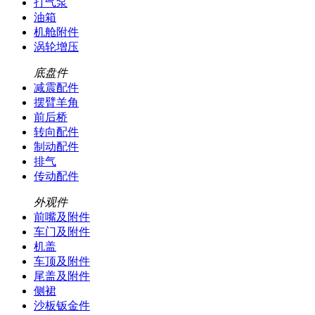
打气泵
油箱
机舱附件
涡轮增压
底盘件
减震配件
摆臂羊角
前后桥
转向配件
制动配件
排气
传动配件
外观件
前嘴及附件
车门及附件
机盖
车顶及附件
尾盖及附件
侧裙
沙板钣金件