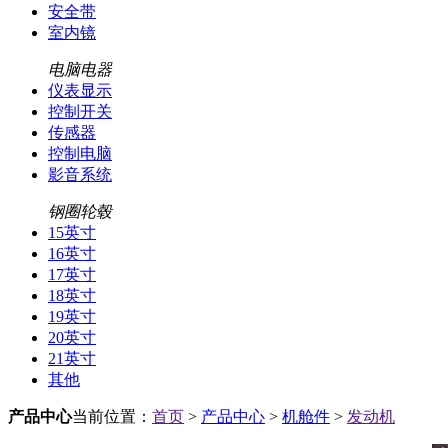
安全带
室内镜
电脑电器
仪表显示
控制开关
传感器
控制电脑
影音系统
钢圈轮毂
15英寸
16英寸
17英寸
18英寸
19英寸
20英寸
21英寸
其他
产品中心
当前位置：
首页
>
产品中心
>
机舱件
>
发动机