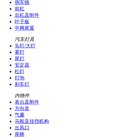
倒车镜
前杠
后杠及附件
叶子板
中网尾翼
汽车灯具
头灯/大灯
雾灯
尾灯
安定器
杠灯
灯泡
刹车灯
内饰件
表台及附件
方向盘
气囊
马鞍及挂挡机构
出风口
座椅