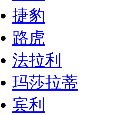
捷豹
路虎
法拉利
玛莎拉蒂
宾利