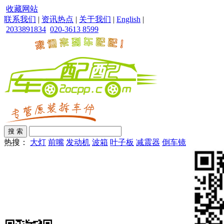
收藏网站
联系我们
|
资讯热点
|
关于我们
|
English
|
2033891834
020-3613 8599
热搜：
大灯
前嘴
发动机
波箱
叶子板
减震器
倒车镜