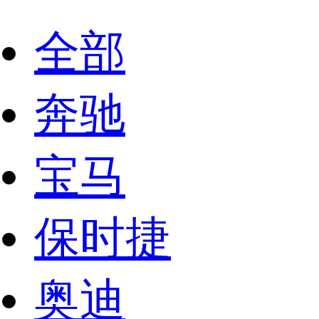
全部
奔驰
宝马
保时捷
奥迪