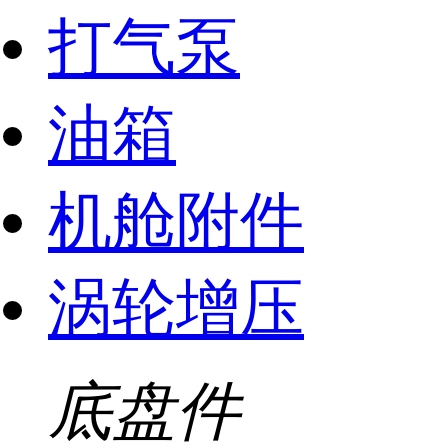
打气泵
油箱
机舱附件
涡轮增压
底盘件