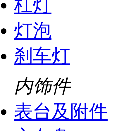
杠灯
灯泡
刹车灯
内饰件
表台及附件