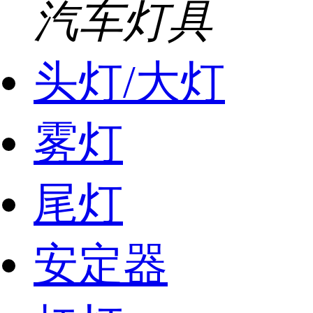
汽车灯具
头灯/大灯
雾灯
尾灯
安定器