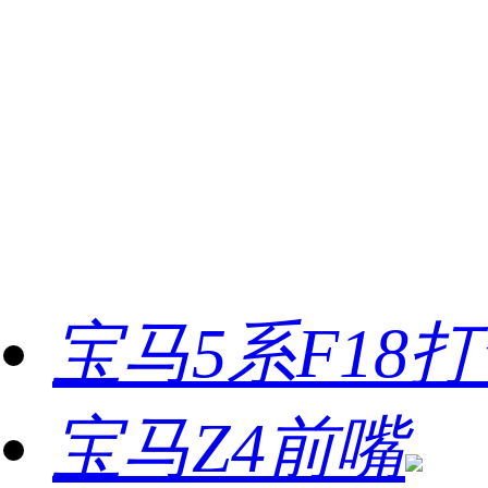
宝马5系F18
宝马Z4前嘴