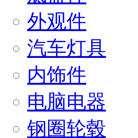
外观件
汽车灯具
内饰件
电脑电器
钢圈轮毂