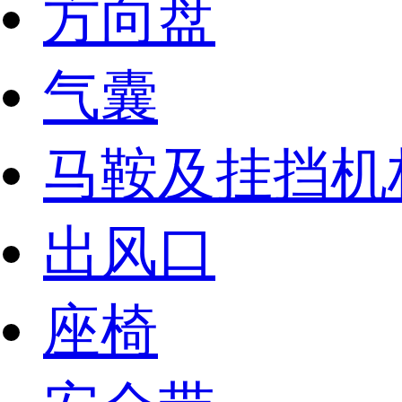
方向盘
气囊
马鞍及挂挡机
出风口
座椅