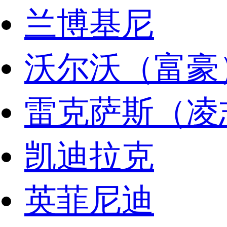
兰博基尼
沃尔沃（富豪
雷克萨斯（凌
凯迪拉克
英菲尼迪