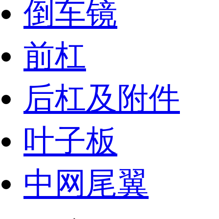
倒车镜
前杠
后杠及附件
叶子板
中网尾翼