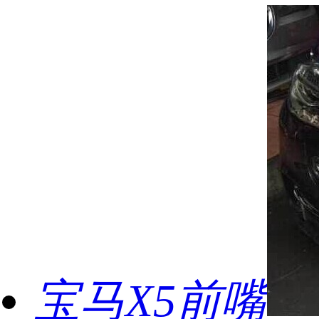
宝马X5前嘴