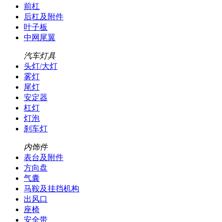
前杠
后杠及附件
叶子板
中网尾翼
汽车灯具
头灯/大灯
雾灯
尾灯
安定器
杠灯
灯泡
刹车灯
内饰件
表台及附件
方向盘
气囊
马鞍及挂挡机构
出风口
座椅
安全带