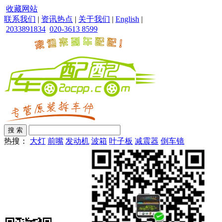
收藏网站
联系我们
|
资讯热点
|
关于我们
|
English
|
2033891834
020-3613 8599
热搜：
大灯
前嘴
发动机
波箱
叶子板
减震器
倒车镜