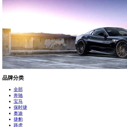
品牌分类
全部
奔驰
宝马
保时捷
奥迪
捷豹
路虎