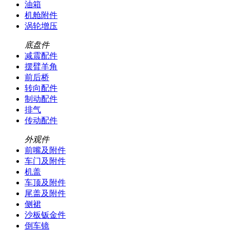
油箱
机舱附件
涡轮增压
底盘件
减震配件
摆臂羊角
前后桥
转向配件
制动配件
排气
传动配件
外观件
前嘴及附件
车门及附件
机盖
车顶及附件
尾盖及附件
侧裙
沙板钣金件
倒车镜