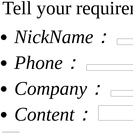
Tell your require
NickName：
Phone：
Company：
Content：