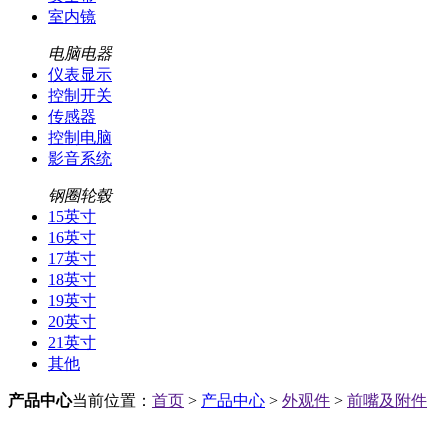
室内镜
电脑电器
仪表显示
控制开关
传感器
控制电脑
影音系统
钢圈轮毂
15英寸
16英寸
17英寸
18英寸
19英寸
20英寸
21英寸
其他
产品中心
当前位置：
首页
>
产品中心
>
外观件
>
前嘴及附件