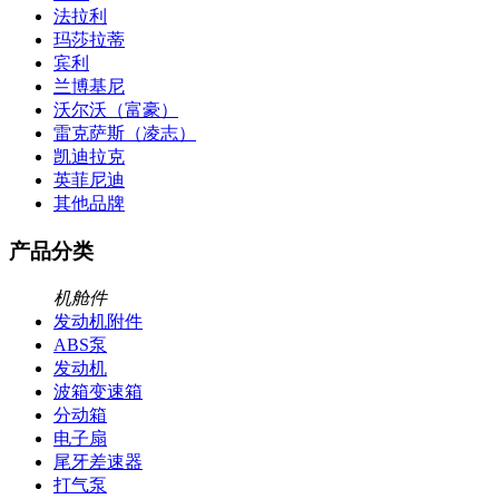
法拉利
玛莎拉蒂
宾利
兰博基尼
沃尔沃（富豪）
雷克萨斯（凌志）
凯迪拉克
英菲尼迪
其他品牌
产品分类
机舱件
发动机附件
ABS泵
发动机
波箱变速箱
分动箱
电子扇
尾牙差速器
打气泵