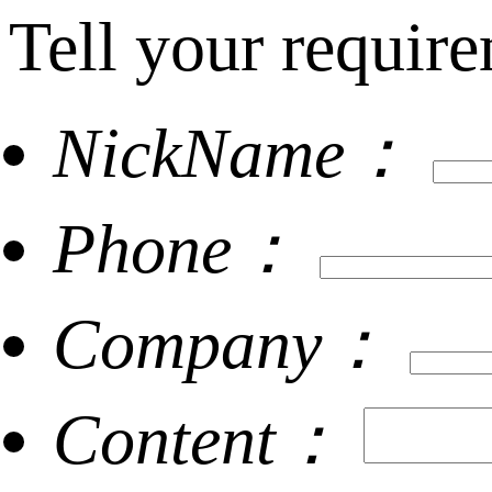
Tell your require
NickName：
Phone：
Company：
Content：