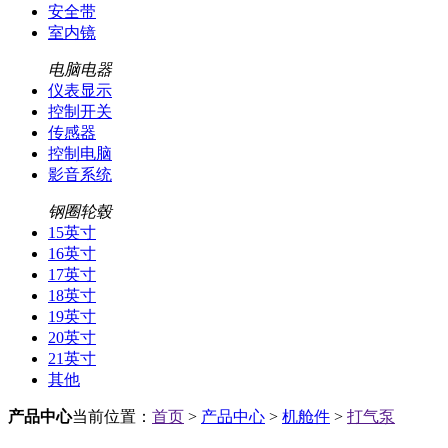
安全带
室内镜
电脑电器
仪表显示
控制开关
传感器
控制电脑
影音系统
钢圈轮毂
15英寸
16英寸
17英寸
18英寸
19英寸
20英寸
21英寸
其他
产品中心
当前位置：
首页
>
产品中心
>
机舱件
>
打气泵