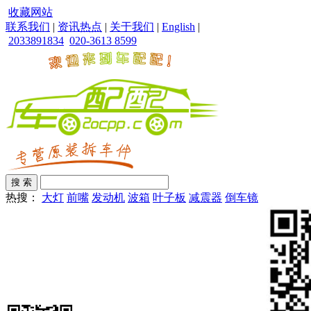
收藏网站
联系我们
|
资讯热点
|
关于我们
|
English
|
2033891834
020-3613 8599
热搜：
大灯
前嘴
发动机
波箱
叶子板
减震器
倒车镜