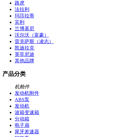
路虎
法拉利
玛莎拉蒂
宾利
兰博基尼
沃尔沃（富豪）
雷克萨斯（凌志）
凯迪拉克
英菲尼迪
其他品牌
产品分类
机舱件
发动机附件
ABS泵
发动机
波箱变速箱
分动箱
电子扇
尾牙差速器