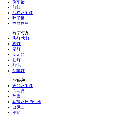
倒车镜
前杠
后杠及附件
叶子板
中网尾翼
汽车灯具
头灯/大灯
雾灯
尾灯
安定器
杠灯
灯泡
刹车灯
内饰件
表台及附件
方向盘
气囊
马鞍及挂挡机构
出风口
座椅