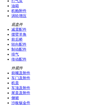
打气泵
油箱
机舱附件
涡轮增压
底盘件
减震配件
摆臂羊角
前后桥
转向配件
制动配件
排气
传动配件
外观件
前嘴及附件
车门及附件
机盖
车顶及附件
尾盖及附件
侧裙
沙板钣金件