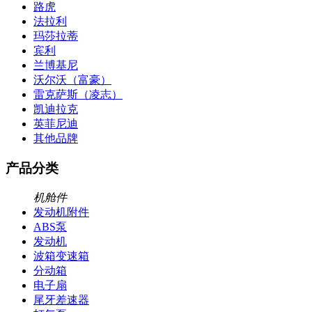
路虎
法拉利
玛莎拉蒂
宾利
兰博基尼
沃尔沃（富豪）
雷克萨斯（凌志）
凯迪拉克
英菲尼迪
其他品牌
产品分类
机舱件
发动机附件
ABS泵
发动机
波箱变速箱
分动箱
电子扇
尾牙差速器