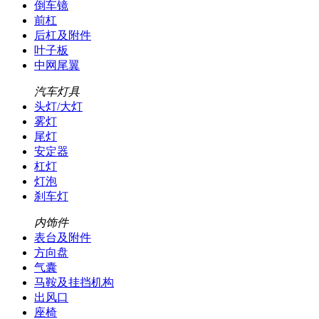
倒车镜
前杠
后杠及附件
叶子板
中网尾翼
汽车灯具
头灯/大灯
雾灯
尾灯
安定器
杠灯
灯泡
刹车灯
内饰件
表台及附件
方向盘
气囊
马鞍及挂挡机构
出风口
座椅