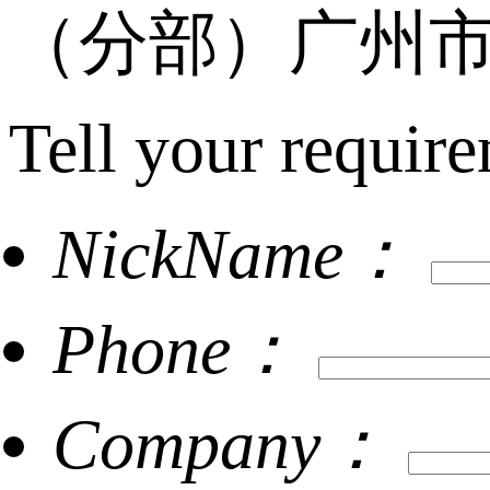
（分部）广州市
Tell your require
NickName：
Phone：
Company：