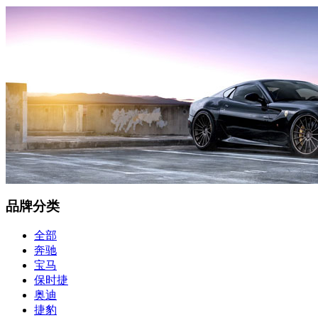
品牌分类
全部
奔驰
宝马
保时捷
奥迪
捷豹