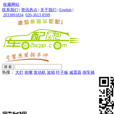
收藏网站
联系我们
|
资讯热点
|
关于我们
|
English
|
2033891834
020-3613 8599
热搜：
大灯
前嘴
发动机
波箱
叶子板
减震器
倒车镜