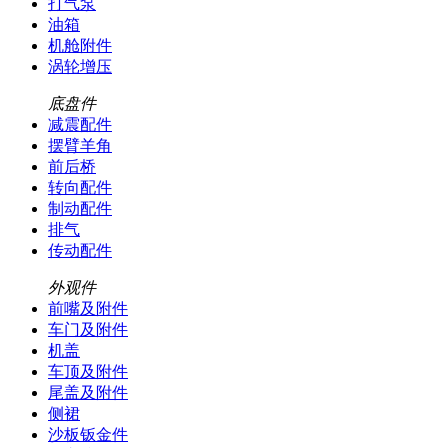
打气泵
油箱
机舱附件
涡轮增压
底盘件
减震配件
摆臂羊角
前后桥
转向配件
制动配件
排气
传动配件
外观件
前嘴及附件
车门及附件
机盖
车顶及附件
尾盖及附件
侧裙
沙板钣金件