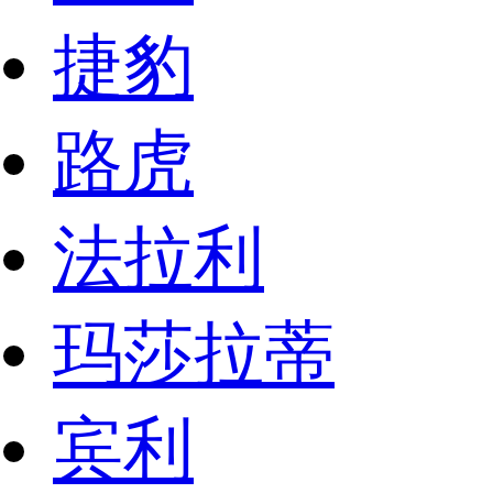
捷豹
路虎
法拉利
玛莎拉蒂
宾利