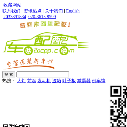
收藏网站
联系我们
|
资讯热点
|
关于我们
|
English
|
2033891834
020-3613 8599
热搜：
大灯
前嘴
发动机
波箱
叶子板
减震器
倒车镜