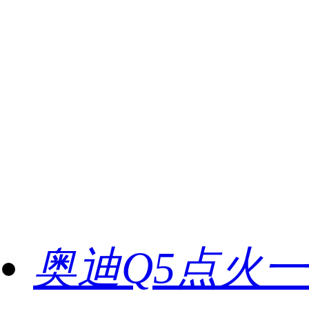
奥迪Q5点火