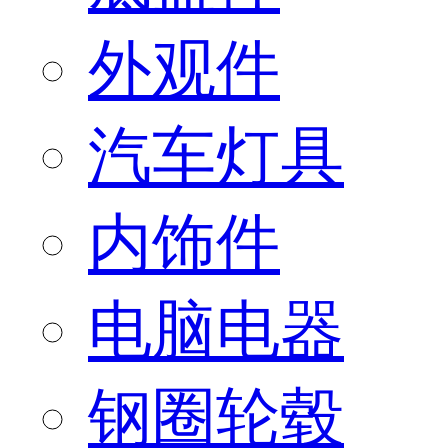
外观件
汽车灯具
内饰件
电脑电器
钢圈轮毂