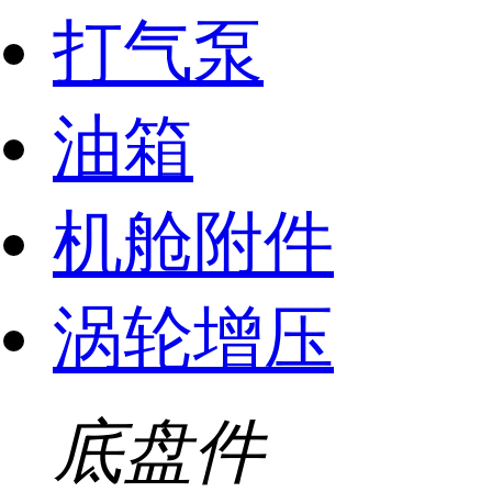
打气泵
油箱
机舱附件
涡轮增压
底盘件