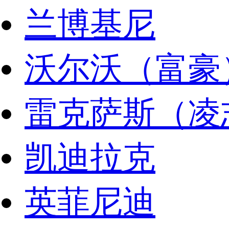
兰博基尼
沃尔沃（富豪
雷克萨斯（凌
凯迪拉克
英菲尼迪