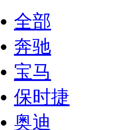
全部
奔驰
宝马
保时捷
奥迪