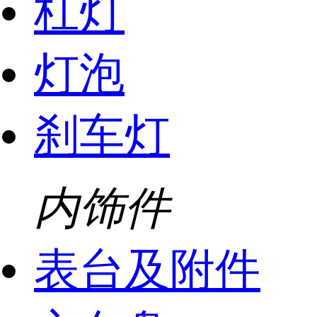
杠灯
灯泡
刹车灯
内饰件
表台及附件