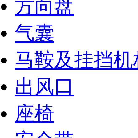
方向盘
气囊
马鞍及挂挡机
出风口
座椅