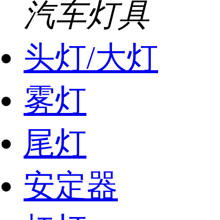
汽车灯具
头灯/大灯
雾灯
尾灯
安定器