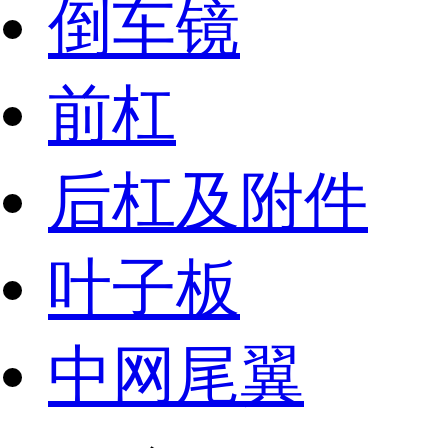
倒车镜
前杠
后杠及附件
叶子板
中网尾翼