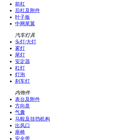
前杠
后杠及附件
叶子板
中网尾翼
汽车灯具
头灯/大灯
雾灯
尾灯
安定器
杠灯
灯泡
刹车灯
内饰件
表台及附件
方向盘
气囊
马鞍及挂挡机构
出风口
座椅
安全带