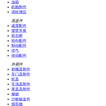
油箱
机舱附件
涡轮增压
底盘件
减震配件
摆臂羊角
前后桥
转向配件
制动配件
排气
传动配件
外观件
前嘴及附件
车门及附件
机盖
车顶及附件
尾盖及附件
侧裙
沙板钣金件
倒车镜