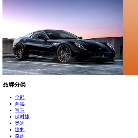
品牌分类
全部
奔驰
宝马
保时捷
奥迪
捷豹
路虎