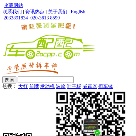
收藏网站
联系我们
|
资讯热点
|
关于我们
|
English
|
2033891834
020-3613 8599
热搜：
大灯
前嘴
发动机
波箱
叶子板
减震器
倒车镜