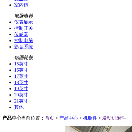
室内镜
电脑电器
仪表显示
控制开关
传感器
控制电脑
影音系统
钢圈轮毂
15英寸
16英寸
17英寸
18英寸
19英寸
20英寸
21英寸
其他
产品中心
当前位置：
首页
>
产品中心
>
机舱件
>
发动机附件