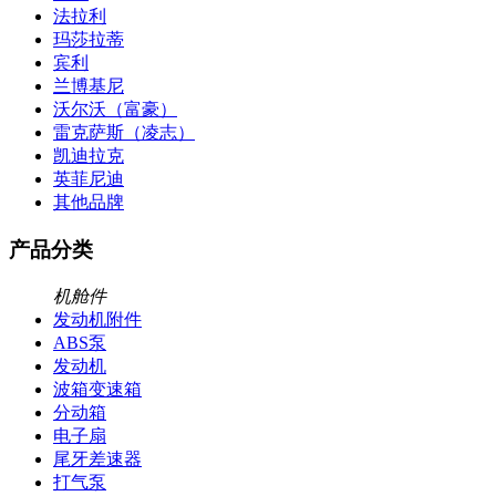
法拉利
玛莎拉蒂
宾利
兰博基尼
沃尔沃（富豪）
雷克萨斯（凌志）
凯迪拉克
英菲尼迪
其他品牌
产品分类
机舱件
发动机附件
ABS泵
发动机
波箱变速箱
分动箱
电子扇
尾牙差速器
打气泵