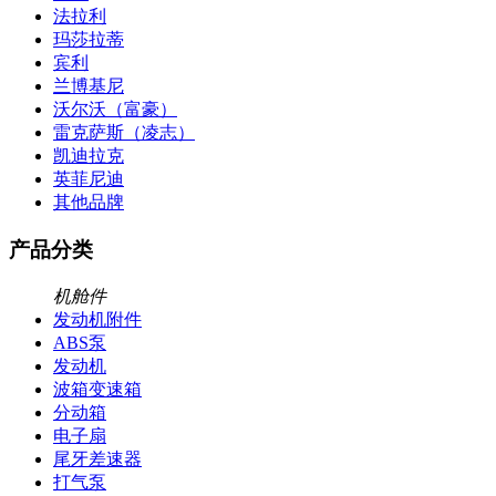
法拉利
玛莎拉蒂
宾利
兰博基尼
沃尔沃（富豪）
雷克萨斯（凌志）
凯迪拉克
英菲尼迪
其他品牌
产品分类
机舱件
发动机附件
ABS泵
发动机
波箱变速箱
分动箱
电子扇
尾牙差速器
打气泵