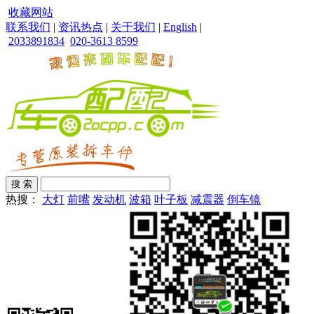
收藏网站
联系我们
|
资讯热点
|
关于我们
|
English
|
2033891834
020-3613 8599
热搜：
大灯
前嘴
发动机
波箱
叶子板
减震器
倒车镜