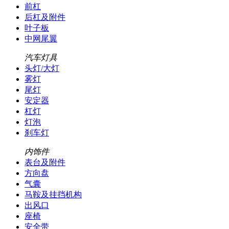
前杠
后杠及附件
叶子板
中网尾翼
汽车灯具
头灯/大灯
雾灯
尾灯
安定器
杠灯
灯泡
刹车灯
内饰件
表台及附件
方向盘
气囊
马鞍及挂挡机构
出风口
座椅
安全带