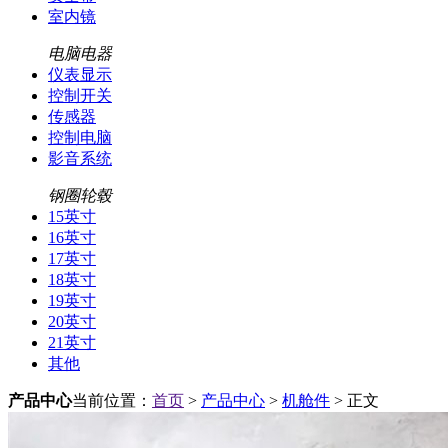
室内镜
电脑电器
仪表显示
控制开关
传感器
控制电脑
影音系统
钢圈轮毂
15英寸
16英寸
17英寸
18英寸
19英寸
20英寸
21英寸
其他
产品中心
当前位置：
首页
>
产品中心
>
机舱件
> 正文