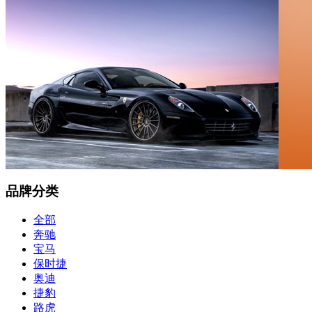
品牌分类
全部
奔驰
宝马
保时捷
奥迪
捷豹
路虎