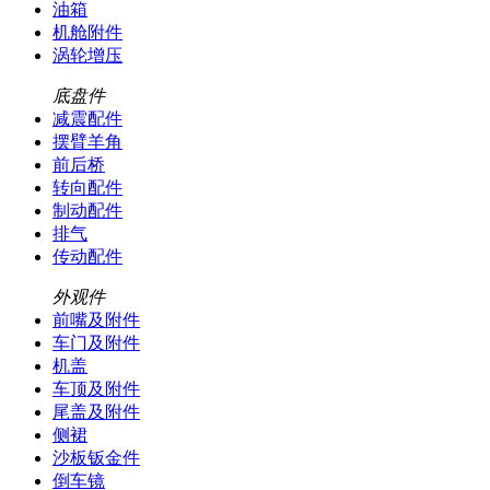
油箱
机舱附件
涡轮增压
底盘件
减震配件
摆臂羊角
前后桥
转向配件
制动配件
排气
传动配件
外观件
前嘴及附件
车门及附件
机盖
车顶及附件
尾盖及附件
侧裙
沙板钣金件
倒车镜