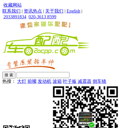
收藏网站
联系我们
|
资讯热点
|
关于我们
|
English
|
2033891834
020-3613 8599
热搜：
大灯
前嘴
发动机
波箱
叶子板
减震器
倒车镜