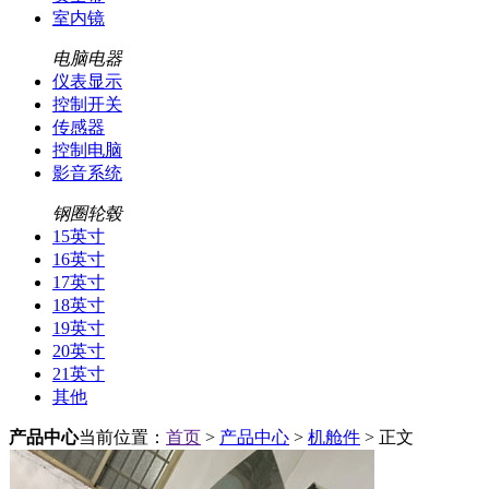
室内镜
电脑电器
仪表显示
控制开关
传感器
控制电脑
影音系统
钢圈轮毂
15英寸
16英寸
17英寸
18英寸
19英寸
20英寸
21英寸
其他
产品中心
当前位置：
首页
>
产品中心
>
机舱件
> 正文