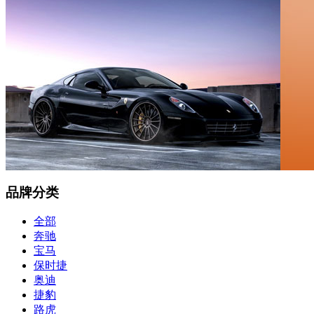
品牌分类
全部
奔驰
宝马
保时捷
奥迪
捷豹
路虎