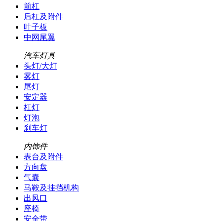
前杠
后杠及附件
叶子板
中网尾翼
汽车灯具
头灯/大灯
雾灯
尾灯
安定器
杠灯
灯泡
刹车灯
内饰件
表台及附件
方向盘
气囊
马鞍及挂挡机构
出风口
座椅
安全带