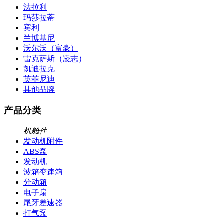
法拉利
玛莎拉蒂
宾利
兰博基尼
沃尔沃（富豪）
雷克萨斯（凌志）
凯迪拉克
英菲尼迪
其他品牌
产品分类
机舱件
发动机附件
ABS泵
发动机
波箱变速箱
分动箱
电子扇
尾牙差速器
打气泵