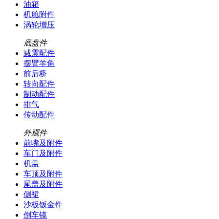
油箱
机舱附件
涡轮增压
底盘件
减震配件
摆臂羊角
前后桥
转向配件
制动配件
排气
传动配件
外观件
前嘴及附件
车门及附件
机盖
车顶及附件
尾盖及附件
侧裙
沙板钣金件
倒车镜