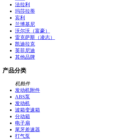
法拉利
玛莎拉蒂
宾利
兰博基尼
沃尔沃（富豪）
雷克萨斯（凌志）
凯迪拉克
英菲尼迪
其他品牌
产品分类
机舱件
发动机附件
ABS泵
发动机
波箱变速箱
分动箱
电子扇
尾牙差速器
打气泵