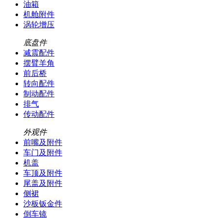
油箱
机舱附件
涡轮增压
底盘件
减震配件
摆臂羊角
前后桥
转向配件
制动配件
排气
传动配件
外观件
前嘴及附件
车门及附件
机盖
车顶及附件
尾盖及附件
侧裙
沙板钣金件
倒车镜