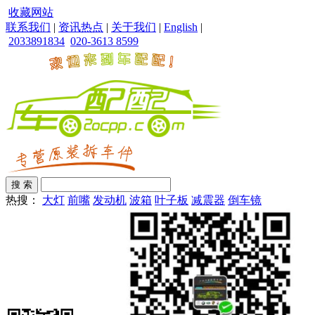
收藏网站
联系我们
|
资讯热点
|
关于我们
|
English
|
2033891834
020-3613 8599
热搜：
大灯
前嘴
发动机
波箱
叶子板
减震器
倒车镜