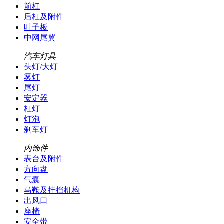
前杠
后杠及附件
叶子板
中网尾翼
汽车灯具
头灯/大灯
雾灯
尾灯
安定器
杠灯
灯泡
刹车灯
内饰件
表台及附件
方向盘
气囊
马鞍及挂挡机构
出风口
座椅
安全带