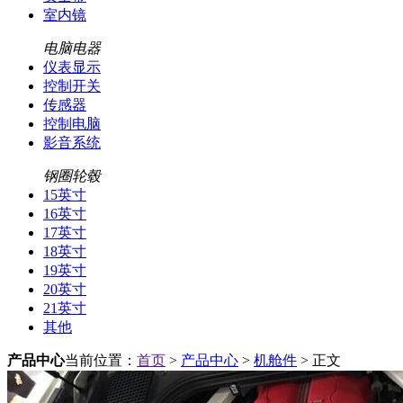
室内镜
电脑电器
仪表显示
控制开关
传感器
控制电脑
影音系统
钢圈轮毂
15英寸
16英寸
17英寸
18英寸
19英寸
20英寸
21英寸
其他
产品中心
当前位置：
首页
>
产品中心
>
机舱件
> 正文