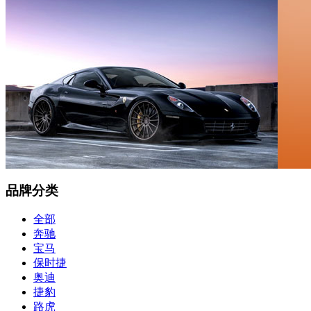
品牌分类
全部
奔驰
宝马
保时捷
奥迪
捷豹
路虎