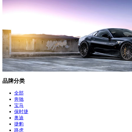
品牌分类
全部
奔驰
宝马
保时捷
奥迪
捷豹
路虎