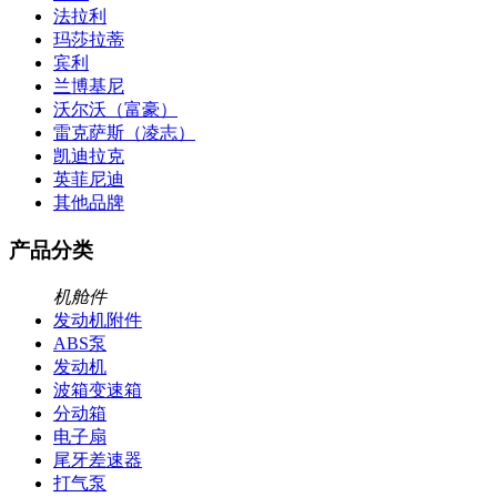
法拉利
玛莎拉蒂
宾利
兰博基尼
沃尔沃（富豪）
雷克萨斯（凌志）
凯迪拉克
英菲尼迪
其他品牌
产品分类
机舱件
发动机附件
ABS泵
发动机
波箱变速箱
分动箱
电子扇
尾牙差速器
打气泵