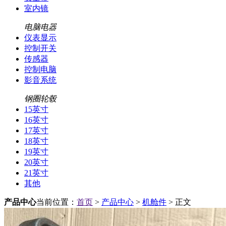
室内镜
电脑电器
仪表显示
控制开关
传感器
控制电脑
影音系统
钢圈轮毂
15英寸
16英寸
17英寸
18英寸
19英寸
20英寸
21英寸
其他
产品中心
当前位置：
首页
>
产品中心
>
机舱件
> 正文