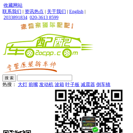
收藏网站
联系我们
|
资讯热点
|
关于我们
|
English
|
2033891834
020-3613 8599
热搜：
大灯
前嘴
发动机
波箱
叶子板
减震器
倒车镜