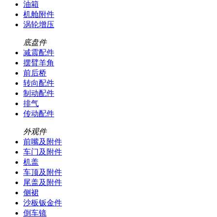
油箱
机舱附件
涡轮增压
底盘件
减震配件
摆臂羊角
前后桥
转向配件
制动配件
排气
传动配件
外观件
前嘴及附件
车门及附件
机盖
车顶及附件
尾盖及附件
侧裙
沙板钣金件
倒车镜