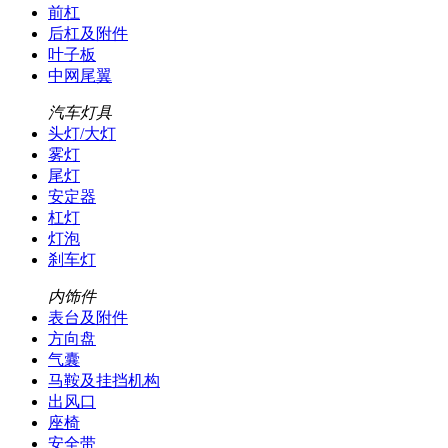
前杠
后杠及附件
叶子板
中网尾翼
汽车灯具
头灯/大灯
雾灯
尾灯
安定器
杠灯
灯泡
刹车灯
内饰件
表台及附件
方向盘
气囊
马鞍及挂挡机构
出风口
座椅
安全带