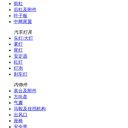
前杠
后杠及附件
叶子板
中网尾翼
汽车灯具
头灯/大灯
雾灯
尾灯
安定器
杠灯
灯泡
刹车灯
内饰件
表台及附件
方向盘
气囊
马鞍及挂挡机构
出风口
座椅
安全带