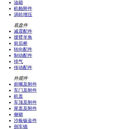
油箱
机舱附件
涡轮增压
底盘件
减震配件
摆臂羊角
前后桥
转向配件
制动配件
排气
传动配件
外观件
前嘴及附件
车门及附件
机盖
车顶及附件
尾盖及附件
侧裙
沙板钣金件
倒车镜