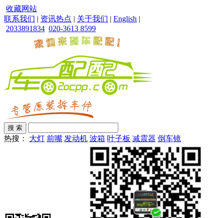
收藏网站
联系我们
|
资讯热点
|
关于我们
|
English
|
2033891834
020-3613 8599
热搜：
大灯
前嘴
发动机
波箱
叶子板
减震器
倒车镜