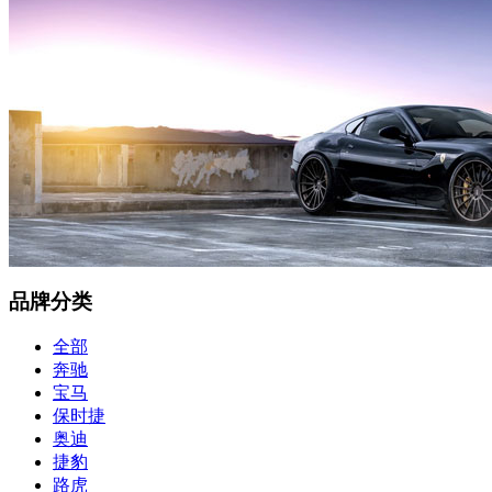
品牌分类
全部
奔驰
宝马
保时捷
奥迪
捷豹
路虎