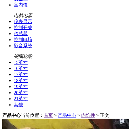
室内镜
电脑电器
仪表显示
控制开关
传感器
控制电脑
影音系统
钢圈轮毂
15英寸
16英寸
17英寸
18英寸
19英寸
20英寸
21英寸
其他
产品中心
当前位置：
首页
>
产品中心
>
内饰件
> 正文