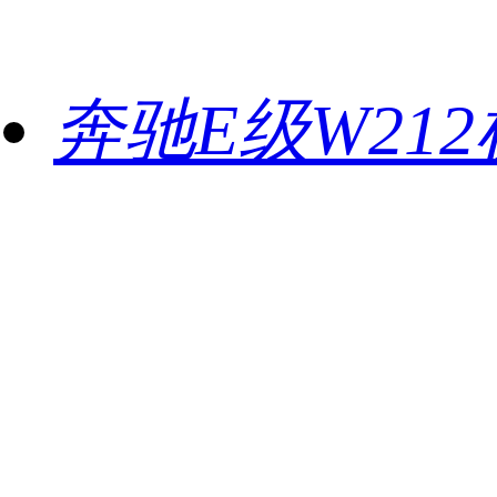
奔驰E级W21