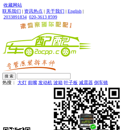
收藏网站
联系我们
|
资讯热点
|
关于我们
|
English
|
2033891834
020-3613 8599
热搜：
大灯
前嘴
发动机
波箱
叶子板
减震器
倒车镜