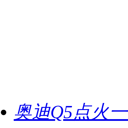
奥迪Q5点火