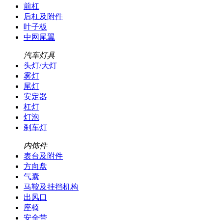
前杠
后杠及附件
叶子板
中网尾翼
汽车灯具
头灯/大灯
雾灯
尾灯
安定器
杠灯
灯泡
刹车灯
内饰件
表台及附件
方向盘
气囊
马鞍及挂挡机构
出风口
座椅
安全带