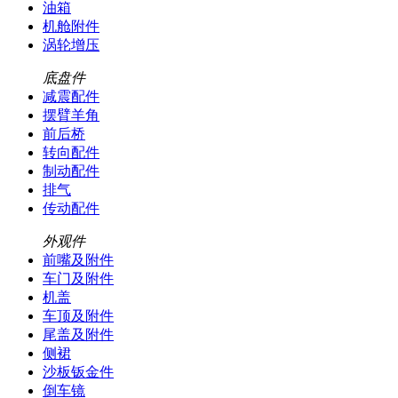
油箱
机舱附件
涡轮增压
底盘件
减震配件
摆臂羊角
前后桥
转向配件
制动配件
排气
传动配件
外观件
前嘴及附件
车门及附件
机盖
车顶及附件
尾盖及附件
侧裙
沙板钣金件
倒车镜