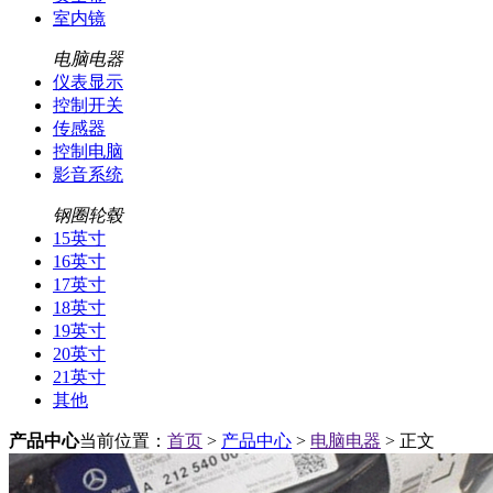
室内镜
电脑电器
仪表显示
控制开关
传感器
控制电脑
影音系统
钢圈轮毂
15英寸
16英寸
17英寸
18英寸
19英寸
20英寸
21英寸
其他
产品中心
当前位置：
首页
>
产品中心
>
电脑电器
> 正文