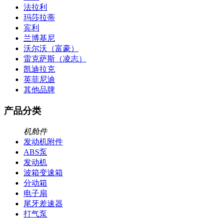
法拉利
玛莎拉蒂
宾利
兰博基尼
沃尔沃（富豪）
雷克萨斯（凌志）
凯迪拉克
英菲尼迪
其他品牌
产品分类
机舱件
发动机附件
ABS泵
发动机
波箱变速箱
分动箱
电子扇
尾牙差速器
打气泵