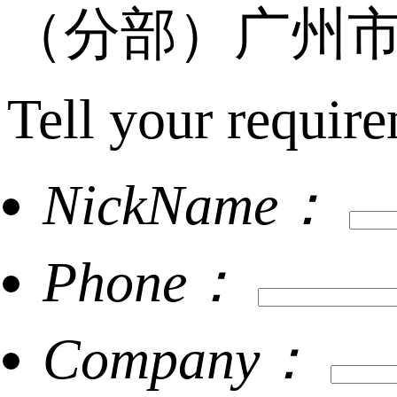
（分部）广州市
Tell your require
NickName：
Phone：
Company：