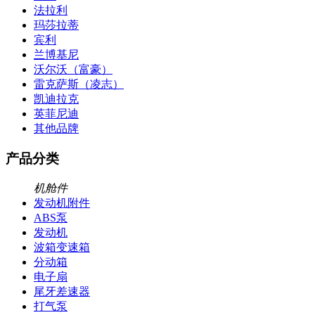
法拉利
玛莎拉蒂
宾利
兰博基尼
沃尔沃（富豪）
雷克萨斯（凌志）
凯迪拉克
英菲尼迪
其他品牌
产品分类
机舱件
发动机附件
ABS泵
发动机
波箱变速箱
分动箱
电子扇
尾牙差速器
打气泵