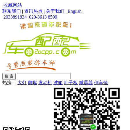
收藏网站
联系我们
|
资讯热点
|
关于我们
|
English
|
2033891834
020-3613 8599
热搜：
大灯
前嘴
发动机
波箱
叶子板
减震器
倒车镜