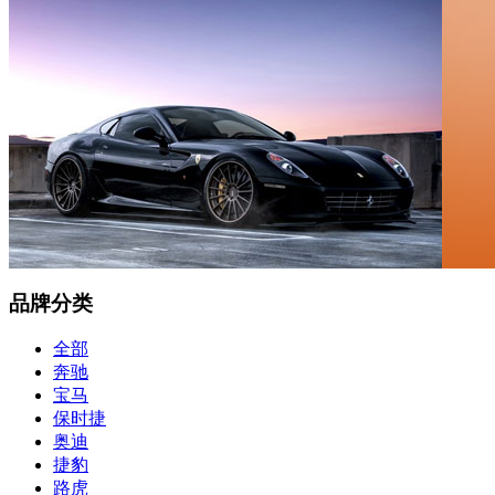
品牌分类
全部
奔驰
宝马
保时捷
奥迪
捷豹
路虎