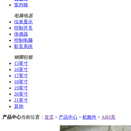
室内镜
电脑电器
仪表显示
控制开关
传感器
控制电脑
影音系统
钢圈轮毂
15英寸
16英寸
17英寸
18英寸
19英寸
20英寸
21英寸
其他
产品中心
当前位置：
首页
>
产品中心
>
机舱件
>
ABS泵