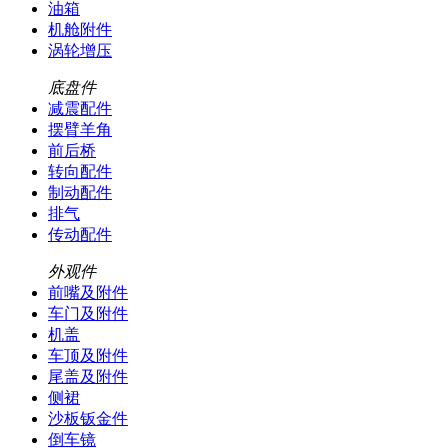
油箱
机舱附件
涡轮增压
底盘件
减震配件
摆臂羊角
前后桥
转向配件
制动配件
排气
传动配件
外观件
前嘴及附件
车门及附件
机盖
车顶及附件
尾盖及附件
侧裙
沙板钣金件
倒车镜