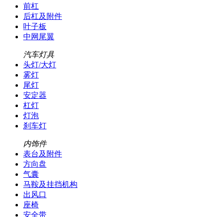
前杠
后杠及附件
叶子板
中网尾翼
汽车灯具
头灯/大灯
雾灯
尾灯
安定器
杠灯
灯泡
刹车灯
内饰件
表台及附件
方向盘
气囊
马鞍及挂挡机构
出风口
座椅
安全带