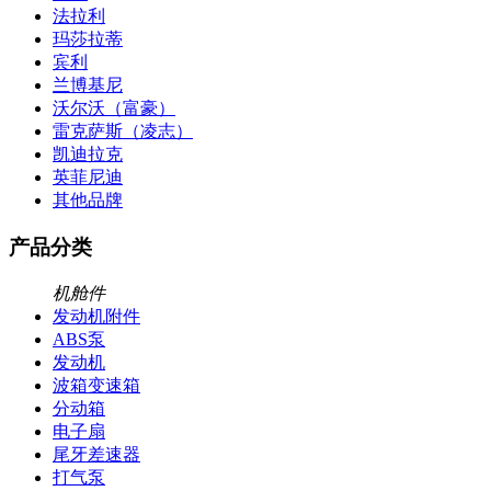
法拉利
玛莎拉蒂
宾利
兰博基尼
沃尔沃（富豪）
雷克萨斯（凌志）
凯迪拉克
英菲尼迪
其他品牌
产品分类
机舱件
发动机附件
ABS泵
发动机
波箱变速箱
分动箱
电子扇
尾牙差速器
打气泵