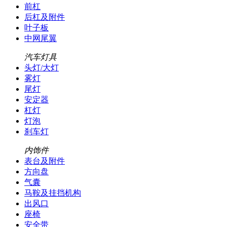
前杠
后杠及附件
叶子板
中网尾翼
汽车灯具
头灯/大灯
雾灯
尾灯
安定器
杠灯
灯泡
刹车灯
内饰件
表台及附件
方向盘
气囊
马鞍及挂挡机构
出风口
座椅
安全带