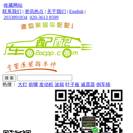
收藏网站
联系我们
|
资讯热点
|
关于我们
|
English
|
2033891834
020-3613 8599
热搜：
大灯
前嘴
发动机
波箱
叶子板
减震器
倒车镜