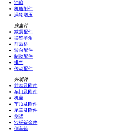
油箱
机舱附件
涡轮增压
底盘件
减震配件
摆臂羊角
前后桥
转向配件
制动配件
排气
传动配件
外观件
前嘴及附件
车门及附件
机盖
车顶及附件
尾盖及附件
侧裙
沙板钣金件
倒车镜