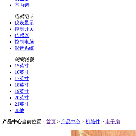
室内镜
电脑电器
仪表显示
控制开关
传感器
控制电脑
影音系统
钢圈轮毂
15英寸
16英寸
17英寸
18英寸
19英寸
20英寸
21英寸
其他
产品中心
当前位置：
首页
>
产品中心
>
机舱件
>
电子扇