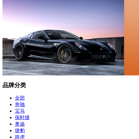
品牌分类
全部
奔驰
宝马
保时捷
奥迪
捷豹
路虎