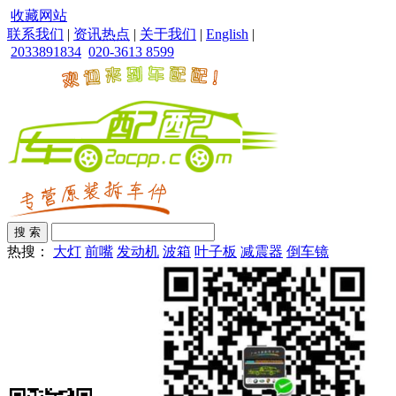
收藏网站
联系我们
|
资讯热点
|
关于我们
|
English
|
2033891834
020-3613 8599
热搜：
大灯
前嘴
发动机
波箱
叶子板
减震器
倒车镜