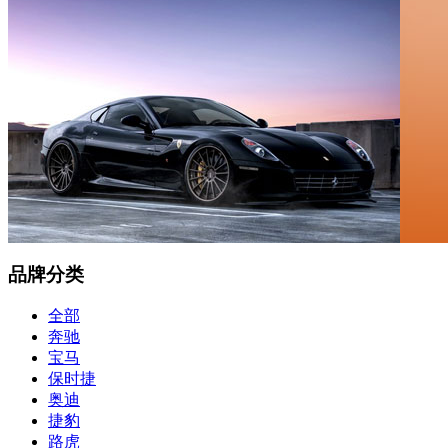
品牌分类
全部
奔驰
宝马
保时捷
奥迪
捷豹
路虎