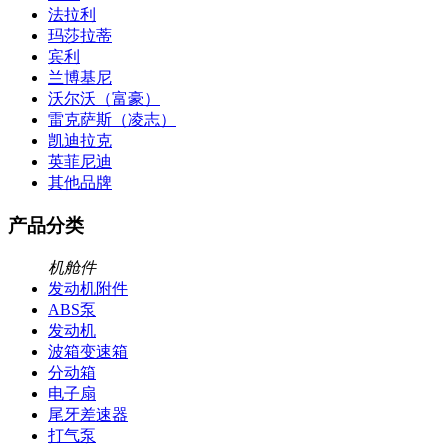
法拉利
玛莎拉蒂
宾利
兰博基尼
沃尔沃（富豪）
雷克萨斯（凌志）
凯迪拉克
英菲尼迪
其他品牌
产品分类
机舱件
发动机附件
ABS泵
发动机
波箱变速箱
分动箱
电子扇
尾牙差速器
打气泵