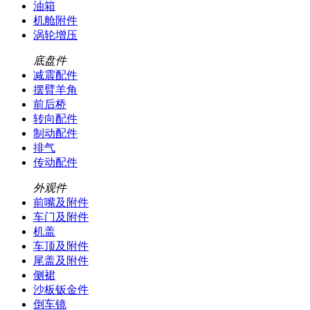
油箱
机舱附件
涡轮增压
底盘件
减震配件
摆臂羊角
前后桥
转向配件
制动配件
排气
传动配件
外观件
前嘴及附件
车门及附件
机盖
车顶及附件
尾盖及附件
侧裙
沙板钣金件
倒车镜