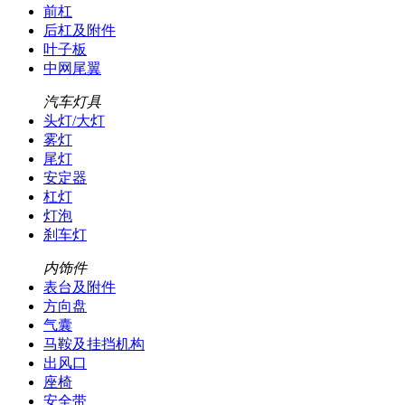
前杠
后杠及附件
叶子板
中网尾翼
汽车灯具
头灯/大灯
雾灯
尾灯
安定器
杠灯
灯泡
刹车灯
内饰件
表台及附件
方向盘
气囊
马鞍及挂挡机构
出风口
座椅
安全带