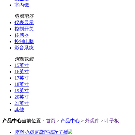
室内镜
电脑电器
仪表显示
控制开关
传感器
控制电脑
影音系统
钢圈轮毂
15英寸
16英寸
17英寸
18英寸
19英寸
20英寸
21英寸
其他
产品中心
当前位置：
首页
>
产品中心
>
外观件
>
叶子板
奔驰小精灵斯玛德叶子板