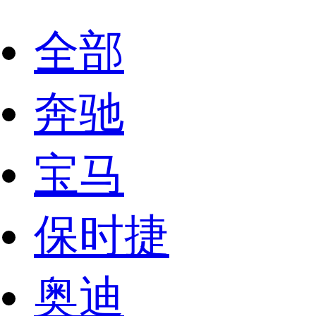
全部
奔驰
宝马
保时捷
奥迪