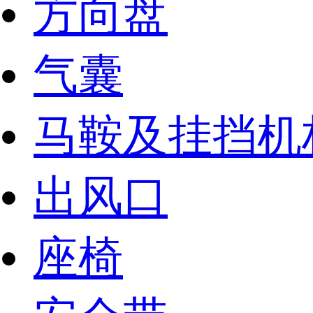
方向盘
气囊
马鞍及挂挡机
出风口
座椅