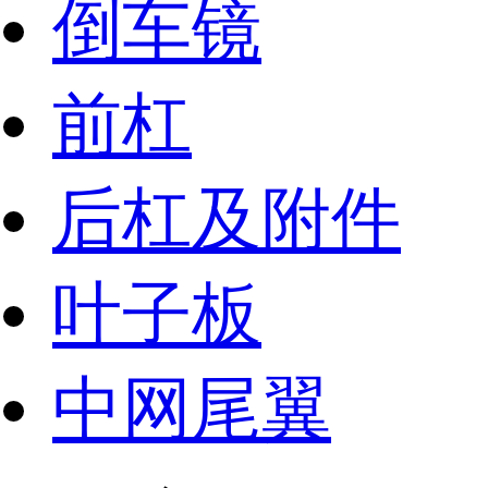
倒车镜
前杠
后杠及附件
叶子板
中网尾翼