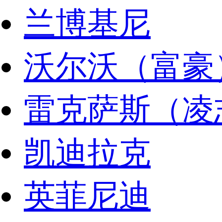
兰博基尼
沃尔沃（富豪
雷克萨斯（凌
凯迪拉克
英菲尼迪