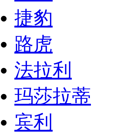
捷豹
路虎
法拉利
玛莎拉蒂
宾利