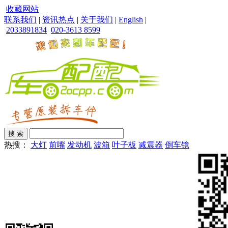
收藏网站
联系我们
|
资讯热点
|
关于我们
|
English
|
2033891834
020-3613 8599
热搜：
大灯
前嘴
发动机
波箱
叶子板
减震器
倒车镜