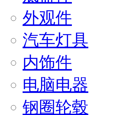
外观件
汽车灯具
内饰件
电脑电器
钢圈轮毂