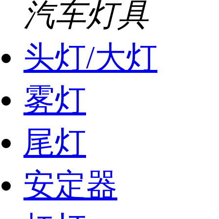
汽车灯具
头灯/大灯
雾灯
尾灯
安定器