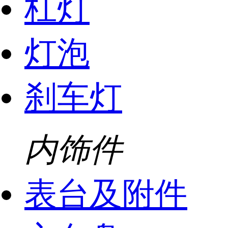
杠灯
灯泡
刹车灯
内饰件
表台及附件