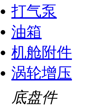
打气泵
油箱
机舱附件
涡轮增压
底盘件