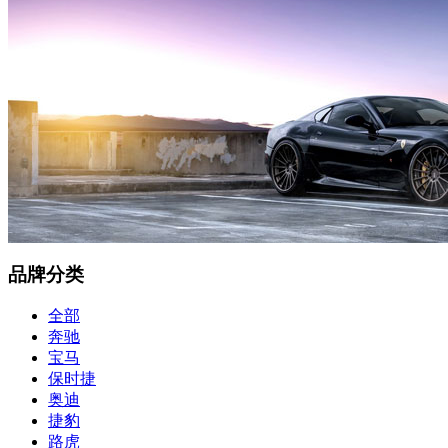
品牌分类
全部
奔驰
宝马
保时捷
奥迪
捷豹
路虎