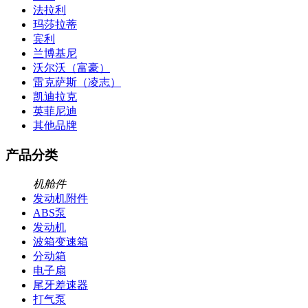
法拉利
玛莎拉蒂
宾利
兰博基尼
沃尔沃（富豪）
雷克萨斯（凌志）
凯迪拉克
英菲尼迪
其他品牌
产品分类
机舱件
发动机附件
ABS泵
发动机
波箱变速箱
分动箱
电子扇
尾牙差速器
打气泵