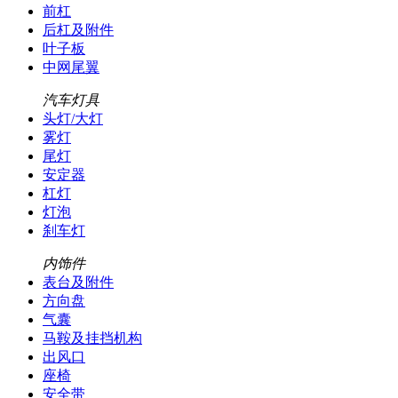
前杠
后杠及附件
叶子板
中网尾翼
汽车灯具
头灯/大灯
雾灯
尾灯
安定器
杠灯
灯泡
刹车灯
内饰件
表台及附件
方向盘
气囊
马鞍及挂挡机构
出风口
座椅
安全带