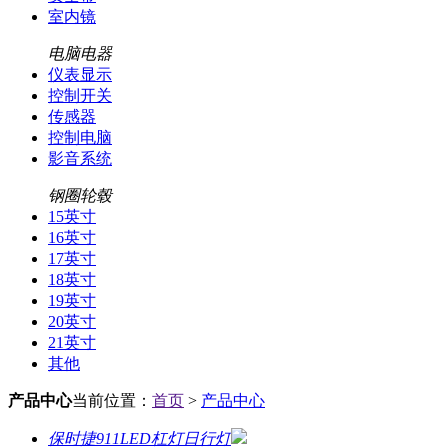
室内镜
电脑电器
仪表显示
控制开关
传感器
控制电脑
影音系统
钢圈轮毂
15英寸
16英寸
17英寸
18英寸
19英寸
20英寸
21英寸
其他
产品中心
当前位置：
首页
>
产品中心
保时捷911LED杠灯日行灯