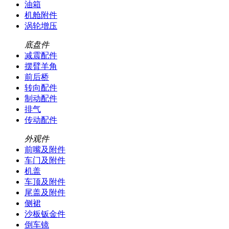
油箱
机舱附件
涡轮增压
底盘件
减震配件
摆臂羊角
前后桥
转向配件
制动配件
排气
传动配件
外观件
前嘴及附件
车门及附件
机盖
车顶及附件
尾盖及附件
侧裙
沙板钣金件
倒车镜