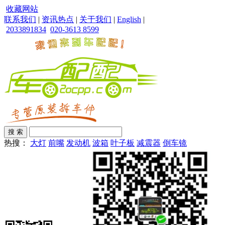
收藏网站
联系我们
|
资讯热点
|
关于我们
|
English
|
2033891834
020-3613 8599
热搜：
大灯
前嘴
发动机
波箱
叶子板
减震器
倒车镜