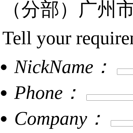
（分部）广州市
Tell your require
NickName：
Phone：
Company：